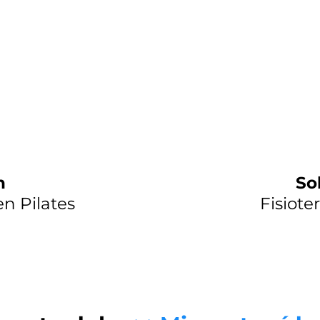
n
So
 en Pilates
Fisiote