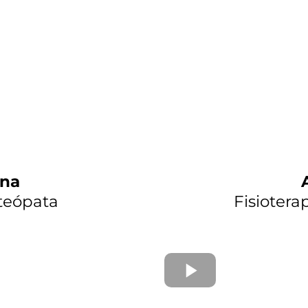
ena
steópata
Fisiotera