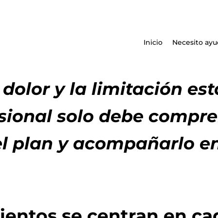
Inicio
Necesito ayu
 dolor y la limitación e
fesional solo debe compr
el plan y acompañarlo en
ientos se centran en ca