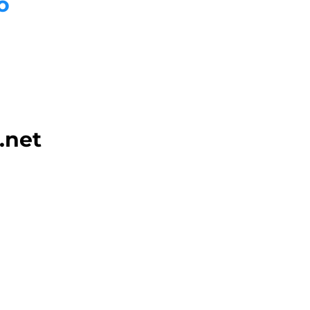
o
.net